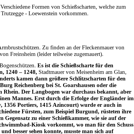
Verschiedene Formen von Schießscharten, welche zum
l Trutzegge - Loewenstein vorkommen.
n Armbrustschützen. Zu finden an der Fleckenmauer von
von Freinsheim (leider teilweise zugemauert).
n Bogenschützen.
Es ist die Schießscharte für den
n, 1240 – 1248,
Stadtmauer von Meisenheim am Glan,
underts kamen dann größere Schlitzscharten für den
Burg Reichenberg bei St. Goarshausen oder die
m Rhein. Der Langbogen war durchaus bekannt, aber
einen Mannes. Erst durch die Erfolge der Engländer im
, 1356 Portiers, 1415 Azincourt) wurde er auch in
hiedene Fürsten, zum Beispiel Burgund, rüsteten ihre
m Gegensatz zu einer Schießkammer, wie sie auf der
 Schwimmbad-Kiosk vorkommt, wo man für den Schuss
 und besser sehen konnte, musste man sich auf