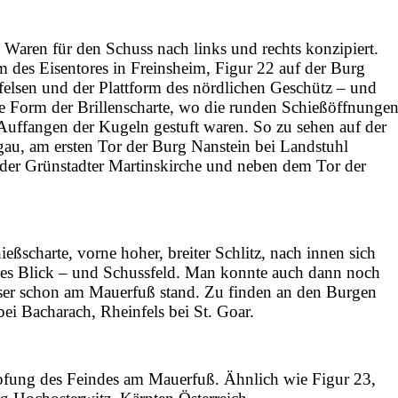
 Waren für den Schuss nach links und rechts konzipiert.
m des Eisentores in Freinsheim, Figur 22 auf der Burg
lsen und der Plattform des nördlichen Geschütz – und
e Form der Brillenscharte, wo die runden Schießöffnunge
ffangen der Kugeln gestuft waren. So zu sehen auf der
u, am ersten Tor der Burg Nanstein bei Landstuhl
der Grünstadter Martinskirche und neben dem Tor der
eßscharte, vorne hoher, breiter Schlitz, nach innen sich
tes Blick – und Schussfeld. Man konnte auch dann noch
eser schon am Mauerfuß stand. Zu finden an den Burgen
ei Bacharach, Rheinfels bei St. Goar.
pfung des Feindes am Mauerfuß. Ähnlich wie Figur 23,